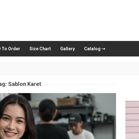
 To Order
Size Chart
Gallery
Catalog ⇢
ag:
Sablon Karet