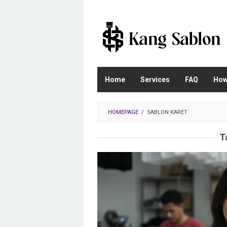
Skip
to
content
Home
Services
FAQ
How
HOMEPAGE
/
SABLON KARET
T