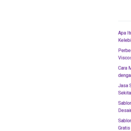
Apa It
Keleb
Perbe
Visco
Cara 
denga
Jasa 
Sekita
Sablon
Desai
Sablo
Gratis