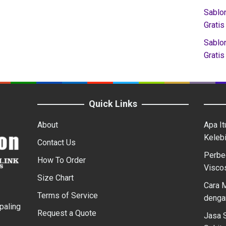
Sablon
Gratis
Sablo
Gratis
Quick Links
About
Apa It
Keleb
Contact Us
Perbe
How To Order
Visco
Size Chart
Cara 
Terms of Service
denga
paling
Request a Quote
Jasa 