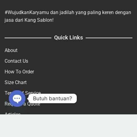
#WujudkanKaryamu dan jadilah yang paling keren dengan
jasa dari Kang Sablon!
Quick Links
About
Contact Us
How To Order
Size Chart
Terms of Service
Butuh bantuan?
Request a Quote
Open
Articles
chaty
Catalog