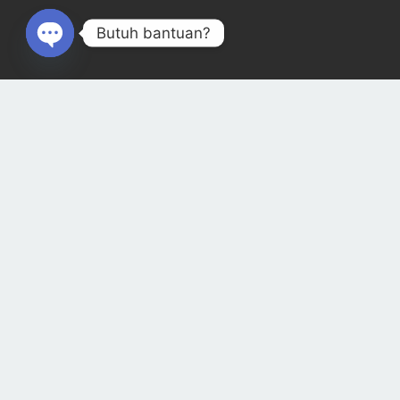
Butuh bantuan?
Open
chaty
#WujudkanKaryamu dan jadilah yang paling keren dengan
jasa dari Kang Sablon!
Quick Links
About
Contact Us
How To Order
Size Chart
Terms of Service
Request a Quote